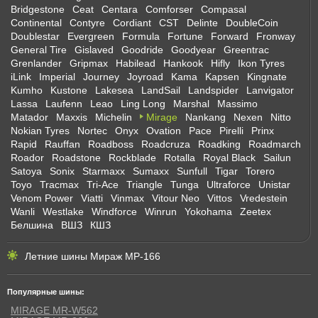
Bridgestone
Ceat
Centara
Comforser
Compasal
Continental
Contyre
Cordiant
CST
Delinte
DoubleCoin
Doublestar
Evergreen
Formula
Fortune
Forward
Fronway
General Tire
Gislaved
Goodride
Goodyear
Greentrac
Grenlander
Gripmax
Habilead
Hankook
Hifly
Ikon Tyres
iLink
Imperial
Journey
Joyroad
Kama
Kapsen
Kingnate
Kumho
Kustone
Lakesea
LandSail
Landspider
Lanvigator
Lassa
Laufenn
Leao
Ling Long
Marshal
Massimo
Matador
Maxxis
Michelin
Mirage
Nankang
Nexen
Nitto
Nokian Tyres
Nortec
Onyx
Ovation
Pace
Pirelli
Prinx
Rapid
Rauffan
Roadboss
Roadcruza
Roadking
Roadmarch
Roador
Roadstone
Rockblade
Rotalla
Royal Black
Sailun
Satoya
Sonix
Starmaxx
Sumaxx
Sunfull
Tigar
Torero
Toyo
Tracmax
Tri-Ace
Triangle
Tunga
Ultraforce
Unistar
Venom Power
Viatti
Vinmax
Vitour Neo
Vittos
Vredestein
Wanli
Westlake
Windforce
Winrun
Yokohama
Zeetex
Белшина
ВШЗ
КШЗ
Летние шины Мираж МР-166
Популярные шины:
MIRAGE MR-W562