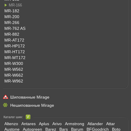
MR-166
MR-182
MR-200
MR-266
MR-762 AS
MR-882
MR-AT172
MR-HP172
MR-HT172
MR-MT172
MR-W300
MR-W562
MR-W662
MR-W962
Шипованные Mirage
Нешипованные Mirage
Каталог шин:
Altenzo
Antares
Aplus
Arivo
Armstrong
Atlander
Attar
Austone
Autogreen
Barez
Bars
Barum
BFGoodrich
Boto