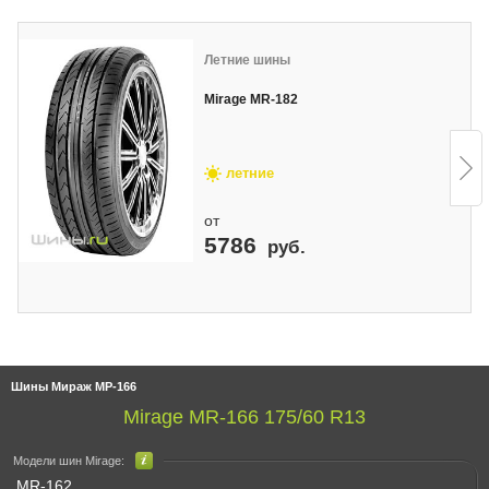
Летние шины
Mirage MR-182
летние
от
5786
руб.
Шины Мираж МР-166
Mirage MR-166 175/60 R13
Модели шин Mirage:
MR-162