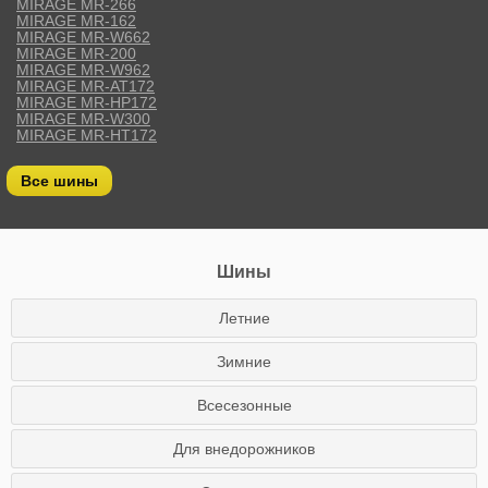
MIRAGE MR-266
MIRAGE MR-162
MIRAGE MR-W662
MIRAGE MR-200
MIRAGE MR-W962
MIRAGE MR-AT172
MIRAGE MR-HP172
MIRAGE MR-W300
MIRAGE MR-HT172
Все шины
Шины
Летние
Зимние
Всесезонные
Для внедорожников