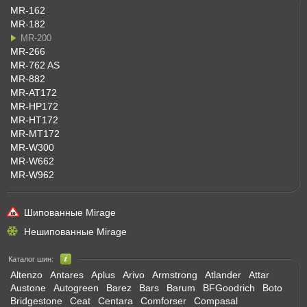
MR-162
MR-182
MR-200
MR-266
MR-762 AS
MR-882
MR-AT172
MR-HP172
MR-HT172
MR-MT172
MR-W300
MR-W662
MR-W962
Шипованные Mirage
Нешипованные Mirage
Каталог шин:
Altenzo
Antares
Aplus
Arivo
Armstrong
Atlander
Attar
Austone
Autogreen
Barez
Bars
Barum
BFGoodrich
Boto
Bridgestone
Ceat
Centara
Comforser
Compasal