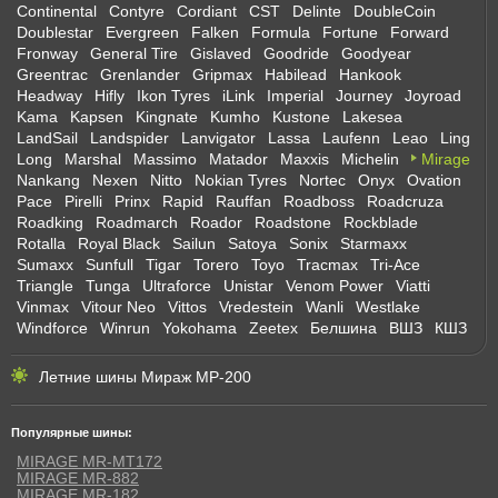
Continental
Contyre
Cordiant
CST
Delinte
DoubleCoin
Doublestar
Evergreen
Falken
Formula
Fortune
Forward
Fronway
General Tire
Gislaved
Goodride
Goodyear
Greentrac
Grenlander
Gripmax
Habilead
Hankook
Headway
Hifly
Ikon Tyres
iLink
Imperial
Journey
Joyroad
Kama
Kapsen
Kingnate
Kumho
Kustone
Lakesea
LandSail
Landspider
Lanvigator
Lassa
Laufenn
Leao
Ling
Long
Marshal
Massimo
Matador
Maxxis
Michelin
Mirage
Nankang
Nexen
Nitto
Nokian Tyres
Nortec
Onyx
Ovation
Pace
Pirelli
Prinx
Rapid
Rauffan
Roadboss
Roadcruza
Roadking
Roadmarch
Roador
Roadstone
Rockblade
Rotalla
Royal Black
Sailun
Satoya
Sonix
Starmaxx
Sumaxx
Sunfull
Tigar
Torero
Toyo
Tracmax
Tri-Ace
Triangle
Tunga
Ultraforce
Unistar
Venom Power
Viatti
Vinmax
Vitour Neo
Vittos
Vredestein
Wanli
Westlake
Windforce
Winrun
Yokohama
Zeetex
Белшина
ВШЗ
КШЗ
Летние шины Мираж МР-200
Популярные шины:
MIRAGE MR-MT172
MIRAGE MR-882
MIRAGE MR-182