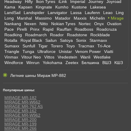
Headway
Hifly
Ikon Tyres
iLink
Imperial
Journey
Joyroad
Kama
Kapsen
Kingnate
Kumho
Kustone
Lakesea
LandSail
Landspider
Lanvigator
Lassa
Laufenn
Leao
Ling
Long
Marshal
Massimo
Matador
Maxxis
Michelin
Mirage
Nankang
Nexen
Nitto
Nokian Tyres
Nortec
Onyx
Ovation
Pace
Pirelli
Prinx
Rapid
Rauffan
Roadboss
Roadcruza
Roadking
Roadmarch
Roador
Roadstone
Rockblade
Rotalla
Royal Black
Sailun
Satoya
Sonix
Starmaxx
Sumaxx
Sunfull
Tigar
Torero
Toyo
Tracmax
Tri-Ace
Triangle
Tunga
Ultraforce
Unistar
Venom Power
Viatti
Vinmax
Vitour Neo
Vittos
Vredestein
Wanli
Westlake
Windforce
Winrun
Yokohama
Zeetex
Белшина
ВШЗ
КШЗ
Летние шины Мираж МР-882
Популярные шины:
MIRAGE MR-182
MIRAGE MR-W662
MIRAGE MR-762 AS
MIRAGE MR-162
MIRAGE MR-W962
MIRAGE MR-200
MIRAGE MR-199
MIRAGE MR-266