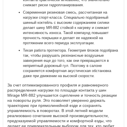
снижает риски гидропланирования.
Современная резиновая смесь, рассчитанная на
нагрузки спорт-класса. Специально подобранный
шинный коктейль с высоким содержанием силики
делает шину MR-882 стойкой к нагреву и снижает
интенсивность износа. Такой компаунд повышает
прочность покрышки и делает ее надежной на
протяжении всего периода эксплуатации.
Тихая работа протектора. Геометрия блоков подобрана
так, чтобы разрушать резонансные воздушные
завихрения еще до того, как они превращаются в
неприятный дорожный гул. Поэтому в салоне
сохраняется комфортная акустическая обстановка
даже при движении на высокой скорости.
За счет оптимизированного профиля и равномерного
распределения нагрузки по площади контакта у шин
Mirage MR-882 улучшается сцепление и точность реакции
на повороты руля. Это позволяет уверенно держать
траекторию при прямолинейной езде и сохранять
управляемость в поворотах. В этой летней модели
реализовано сочетание высокой производительности,
предсказуемой управляемости и комфортной езды, что
делает ее привлекательным выбором для тех, кто любит