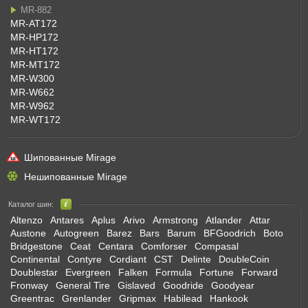
MR-882
MR-AT172
MR-HP172
MR-HT172
MR-MT172
MR-W300
MR-W662
MR-W962
MR-WT172
Шипованные Mirage
Нешипованные Mirage
Каталог шин:
Altenzo
Antares
Aplus
Arivo
Armstrong
Atlander
Attar
Austone
Autogreen
Barez
Bars
Barum
BFGoodrich
Boto
Bridgestone
Ceat
Centara
Comforser
Compasal
Continental
Contyre
Cordiant
CST
Delinte
DoubleCoin
Doublestar
Evergreen
Falken
Formula
Fortune
Forward
Fronway
General Tire
Gislaved
Goodride
Goodyear
Greentrac
Grenlander
Gripmax
Habilead
Hankook