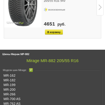
205/55 R16 94V
всесезонные
4651
руб.
Шины Мираж МР-882
Mirage MR-882 205/55 R16
Модели шин Mirage:
MR-162
MR-182
MR-199
MR-200
MR-266
MR-700 AS
MR-762 AS